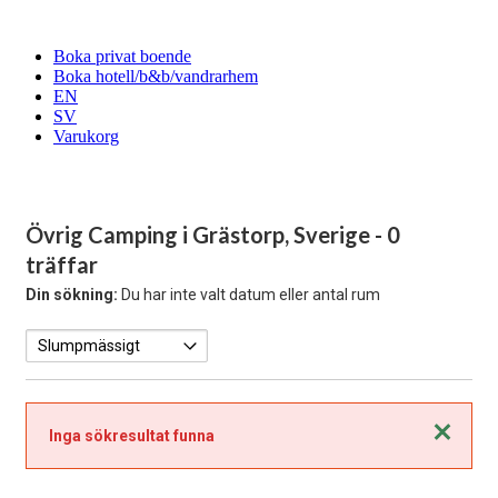
Boka privat boende
Boka hotell/b&b/vandrarhem
EN
SV
Varukorg
Övrig Camping i Grästorp, Sverige
- 0
träffar
Din sökning:
Du har inte valt datum eller antal rum
Stäng
Inga sökresultat funna